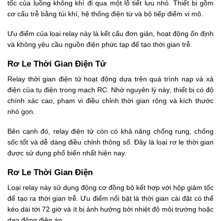
tốc của luồng không khí đi qua một lỗ tiết lưu nhỏ. Thiết bị gồm
cơ cấu trễ bằng túi khí, hệ thống điện từ và bộ tiếp điểm vi mô.
Ưu điểm của loại relay này là kết cấu đơn giản, hoạt động ổn định
và không yêu cầu nguồn điện phức tạp để tạo thời gian trễ.
Rơ Le Thời Gian Điện Tử
Relay thời gian điện tử hoạt động dựa trên quá trình nạp và xả
điện của tụ điện trong mạch RC. Nhờ nguyên lý này, thiết bị có độ
chính xác cao, phạm vi điều chỉnh thời gian rộng và kích thước
nhỏ gọn.
Bên cạnh đó, relay điện tử còn có khả năng chống rung, chống
sốc tốt và dễ dàng điều chỉnh thông số. Đây là loại rơ le thời gian
được sử dụng phổ biến nhất hiện nay.
Rơ Le Thời Gian Điện
Loại relay này sử dụng động cơ đồng bộ kết hợp với hộp giảm tốc
để tạo ra thời gian trễ. Ưu điểm nổi bật là thời gian cài đặt có thể
kéo dài tới 72 giờ và ít bị ảnh hưởng bởi nhiệt độ môi trường hoặc
dao động điện áp.