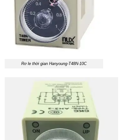
Rơ le thời gian Hanyoung-T48N-10C