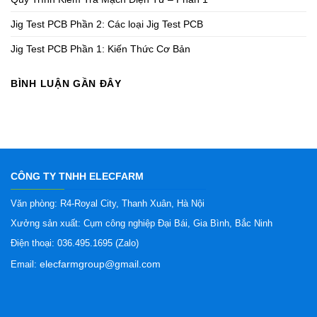
Jig Test PCB Phần 2: Các loại Jig Test PCB
Jig Test PCB Phần 1: Kiến Thức Cơ Bản
BÌNH LUẬN GẦN ĐÂY
CÔNG TY TNHH ELECFARM
Văn phòng: R4-Royal City, Thanh Xuân, Hà Nội
Xưởng sản xuất: Cụm công nghiệp Đại Bái, Gia Bình, Bắc Ninh
Điện thoại: 036.495.1695 (Zalo)
elecfarmgroup@gmail.com
Email: