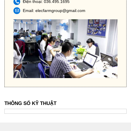
Điện thoại: 036.495.1695
Email:
elecfarmgroup@gmail.com
THÔNG SỐ KỸ THUẬT